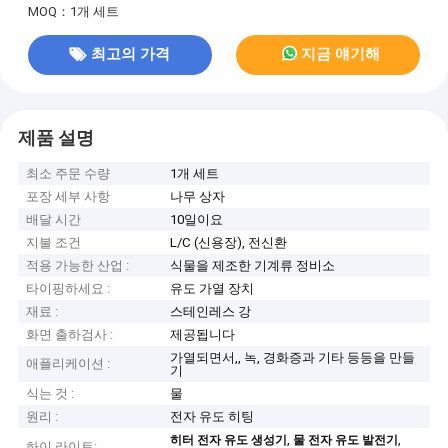
MOQ：1개 세트
최고의 가격
지금 얘기해
제품 설명
최소 주문 수량
1개 세트
포장 세부 사항
나무 상자
배달 시간
10일이요
지불 조건
L/C (신용장), 전신환
적용 가능한 산업 :
식물을 제조한 기계류 정비소
타이핑하세요 :
유도 가열 장치
재료 :
스테인레스 강
화면 출하검사 :
제공됩니다
가열되면서,, 녹, 경화증과 기타 등등을 만들
애플리케이션 :
기
식는 것 :
물
원리 :
전자 유도 히팅
,
,
히터 전자 유도 생성기
물 전자 유도 발전기
하이 라이트: