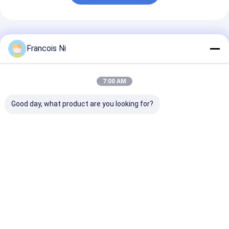
추천된 제품
Francois Ni
7:00 AM
Good day, what product are you looking for?
750mm 최대 가공 폭
향수 상자 담배 상자
향수 상자 담배 
책 표지용 종이 다이 커
Bopp 필름 포장기 수동
장기
팅기
구동
최고의 가격
최고의 가격
최고의 
Desktop Site
홈
사이트맵
연락처
사이트맵
사생활 보호 정책