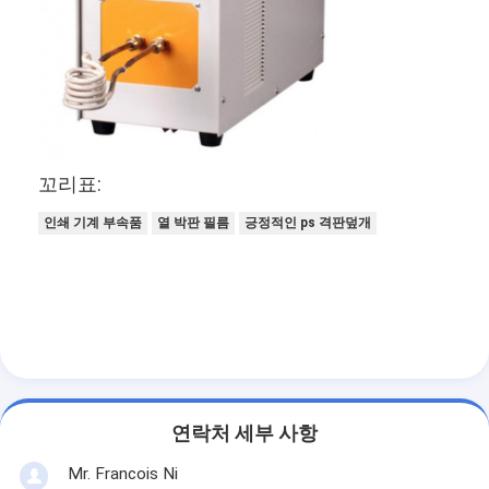
절단 장비는 죽습니다
자동 벤더 기계
산업 라 미네이 팅 기계
기계를 만드는 책
꼬리표:
자동 포장 기계
인쇄 기계 부속품
열 박판 필름
긍정적인 ps 격판덮개
자동적인 인쇄기
포스트 압박 장비
전 장비를 누르십시오
다른 소모품
연락처 세부 사항
레이저 마킹 머신
Mr. Francois Ni