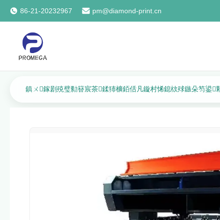
86-21-20232967
pm@diamond-print.cn
鎮ㄨ鎵剧殑璧勬簮宸茶鍒犻櫎銆佸凡鏇村悕鎴栨殏鏃朵笉鍙