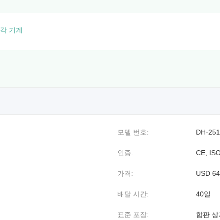
각 기계
모델 번호:
DH-251
인증:
CE, IS
가격:
USD 64
배달 시간:
40일
표준 포장:
합판 상