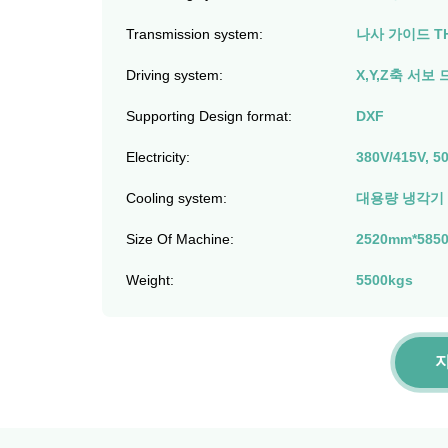
Transmission system:
나사 가이드 T
Driving system:
X,Y,Z축 서보 
Supporting Design format:
DXF
Electricity:
380V/415V, 5
Cooling system:
대용량 냉각기
Size Of Machine:
2520mm*585
Weight:
5500kgs