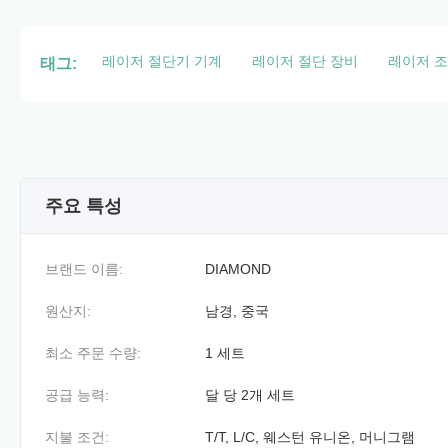
레이저 절단기 기계
레이저 절단 장비
레이저 조
태그:
주요 특성
브랜드 이름:
DIAMOND
원산지:
남경, 중국
최소 주문 수량:
1 세트
공급 능력:
달 당 2개 세트
지불 조건:
T/T, L/C, 웨스턴 유니온, 머니그램