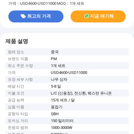
가격：USD4600-USD11000
MOQ：1개 세트
최고의 가격
지금 얘기해
제품 설명
원래 장소
중국
브랜드 이름
PM
최소 주문 수량
1개 세트
가격
USD4600-USD11000
포장 세부 사항
나무 상자
배달 시간
5-8 일
지불 조건
L/C (신용장), 전신환, 웨스턴 유니온
공급 능력
15개 세트 / 달
상품 이름
용접기
공항의 타입
QBH
포커싱 거리
150 밀리미터
전원의 범위
1000-3000W