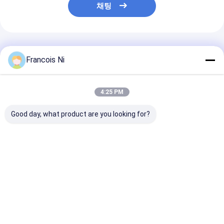
채팅
추천된 제품
Francois Ni
4:25 PM
Good day, what product are you looking for?
물 냉각 섬유 레이져 용
1000년 - 스테인리스
총을 용접하는 
접기 1000년 - 3000W
용접 총을 가진 3000W
광섬유 레이져 
섬유 레이저 용접 기계
금속 스폿 스테
강
최고의 가격
최고의 가격
최고의 
Desktop Site
홈
사이트맵
연락처