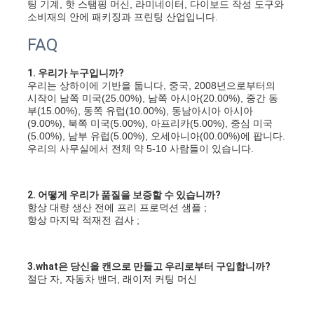
팅 기계, 핫 스탬핑 머신, 라미네이터, 다이보드 작성 도구와 
절단 장비는 죽습니다
소비재의 안에 패키징과 프린팅 산업입니다.
자동 벤더 기계
FAQ
산업 라 미네이 팅 기계
1. 우리가 누구입니까?
우리는 상하이에 기반을 둡니다, 중국, 2008년으로부터의 
시작이 남쪽 미국(25.00%), 남쪽 아시아(20.00%), 중간 동
기계를 만드는 책
부(15.00%), 동쪽 유럽(10.00%), 동남아시아 아시아
(9.00%), 북쪽 미국(5.00%), 아프리카(5.00%), 중심 미국
자동 포장 기계
(5.00%), 남부 유럽(5.00%), 오세아니아(00.00%)에 팝니다. 
우리의 사무실에서 전체 약 5-10 사람들이 있습니다.
자동적인 인쇄기
포스트 압박 장비
2. 어떻게 우리가 품질을 보증할 수 있습니까?
항상 대량 생산 전에 프리 프로덕션 샘플 ;
항상 마지막 적재전 검사 ;
전 장비를 누르십시오
다른 소모품
3.what은 당신을 캔으로 만들고 우리로부터 구입합니까?
절단 자, 자동차 밴더, 래이저 커팅 머신
레이저 마킹 머신