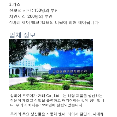
3.가스
회사 소개
진보적 시간 : 150명의 부인
지연시각 :200명의 부인
공장 견학
4.비례 제어 밸브 :밸브의 비율에 의해 제어됩니다
품질 관리
업체 정보
문의하기
소식
케이스
레이저 커팅 머신
상하이 프로메가 거래 Co., Ltd．는 해당 제품을 생산하는 
강철 절단 규칙
전문적 제조고 산업을 출력하고 패키징하는 것에 장비입니
다. 우리의 회사는 1998년에 설립되었습니다.
절단 소모품은 죽습니다
우리의 주요 생산물은 자동차 밴더, 레이저 절단기, 디에큐