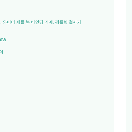
기
,
와이어 새들 북 바인딩 기계
,
팜플렛 철사기
00W
이