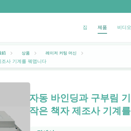
집
제품
비디
상품
레이저 커팅 머신
敤銆
 제조사 기계를 꿰맵니다
자동 바인딩과 구부림 기
작은 책자 제조사 기계