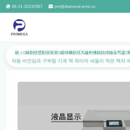
86-21-20232967
pm@diamond-print.cn
鎮ㄨ鎵剧殑璧勬簮宸茶鍒犻櫎銆佸凡鏇村悕鎴栨殏鏃朵笉鍙
자동 바인딩과 구부림 기계 책 와이어 새들이 작은 책자