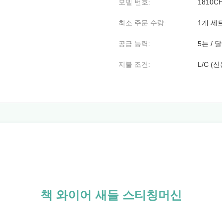
모델 번호:
1810C
최소 주문 수량:
1개 세
공급 능력:
5는 /
지불 조건:
L/C (
책 와이어 새들 스티칭머신