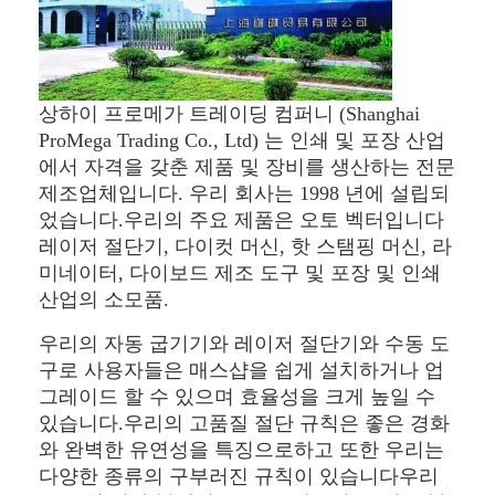
절단 장비는 죽습니다
자동 벤더 기계
산업 라 미네이 팅 기계
상하이 프로메가 트레이딩 컴퍼니 (Shanghai
ProMega Trading Co., Ltd) 는 인쇄 및 포장 산업
기계를 만드는 책
에서 자격을 갖춘 제품 및 장비를 생산하는 전문
제조업체입니다. 우리 회사는 1998 년에 설립되
자동 포장 기계
었습니다.우리의 주요 제품은 오토 벡터입니다
레이저 절단기, 다이컷 머신, 핫 스탬핑 머신, 라
자동적인 인쇄기
미네이터, 다이보드 제조 도구 및 포장 및 인쇄
산업의 소모품.
포스트 압박 장비
우리의 자동 굽기기와 레이저 절단기와 수동 도
전 장비를 누르십시오
구로 사용자들은 매스샵을 쉽게 설치하거나 업
그레이드 할 수 있으며 효율성을 크게 높일 수
다른 소모품
있습니다.우리의 고품질 절단 규칙은 좋은 경화
와 완벽한 유연성을 특징으로하고 또한 우리는
레이저 마킹 머신
다양한 종류의 구부러진 규칙이 있습니다우리