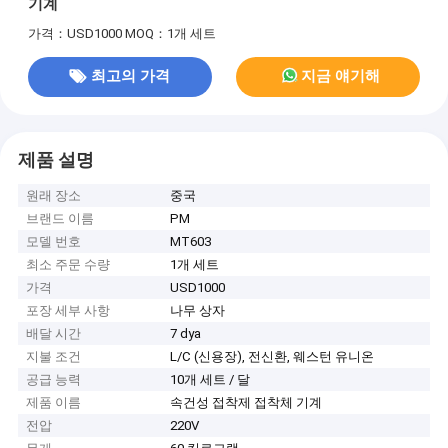
기계
가격：USD1000
MOQ：1개 세트
최고의 가격
지금 얘기해
제품 설명
원래 장소
중국
브랜드 이름
PM
모델 번호
MT603
최소 주문 수량
1개 세트
가격
USD1000
포장 세부 사항
나무 상자
배달 시간
7 dya
지불 조건
L/C (신용장), 전신환, 웨스턴 유니온
공급 능력
10개 세트 / 달
제품 이름
속건성 접착제 접착체 기계
전압
220V