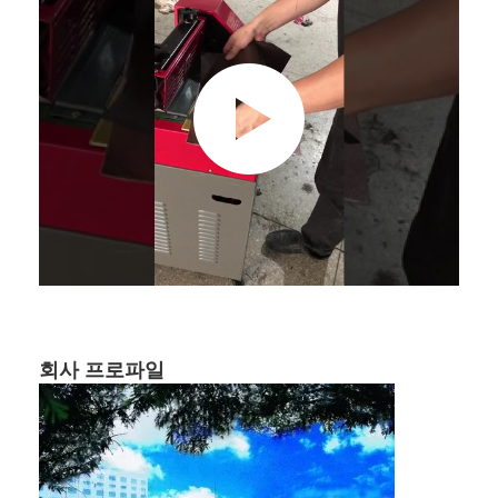
회사 소개
공장 견학
품질 관리
문의하기
소식
케이스
레이저 커팅 머신
회사 프로파일
강철 절단 규칙
절단 소모품은 죽습니다