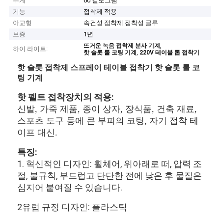
무게
60 킬로그램
기능
접착제 적용
아교형
속건성 접착제 점착성 글루
보증
1년
,
뜨거운 녹음 접착제 분사 기계
하이 라이트:
,
핫 슬롯 롤 코팅 기계
220V 테이블 톱 접착기
핫 슬롯 접착제 스프레이 테이블 접착기 핫 슬롯 롤 코
팅 기계
핫 펠트 접착장치의 적용:
신발, 가죽 제품, 종이 상자, 장식품, 건축 재료,
스포츠 도구 등에 큰 부피의 코팅, 자기 접착 테
이프 대신.
특징:
1. 혁신적인 디자인: 휠체어, 위아래로 떠, 압력 조
절, 불규칙, 부드럽고 단단한 전에 낮은 후 물질은
심지어 붙여질 수 있습니다.
2유럽 규정 디자인: 플라스틱