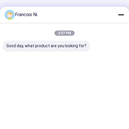
추천된 제품
Francois Ni
3:57 PM
Good day, what product are you looking for?
자동 고속 종이 그릇 기
고정밀 다이보드 레이저
통합 서보 펌프 
계 380V/220V 180-
절단기
트 기계
120pcs/min
최고의 가격
최고의 가격
최고의 
Desktop Site
홈
사이트맵
연락처
사이트맵
사생활 보호 정책
품질
레이저 커팅 머신
중국 공장.Copyright © 2026 Shanghai
ProMega Trading Co., Ltd.. All Rights Reserved.