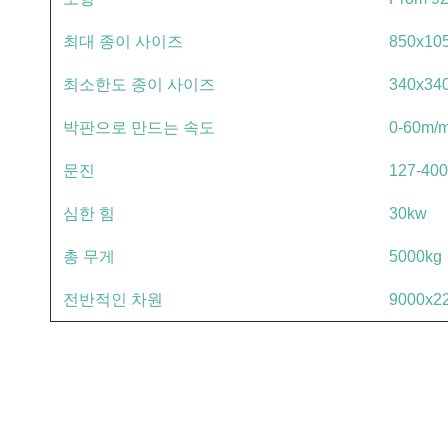
최대 종이 사이즈
850x10
최소한도 종이 사이즈
340x34
박판으로 만드는 속도
0-60m/m
문진
127-40
심한 힘
30kw
총 무게
5000kg
전반적인 차원
9000x2