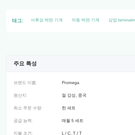
서류상 박판 기계
자동 박판 기계
상업 laminat
태그:
주요 특성
브랜드 이름:
Promega
원산지:
절 강성, 중국
최소 주문 수량:
한 세트
공급 능력:
매월 5 세트
지불 조건:
L / C, T / T