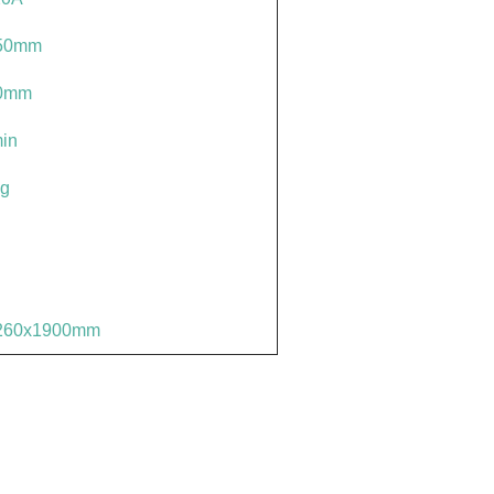
50mm
0mm
in
0g
260x1900mm