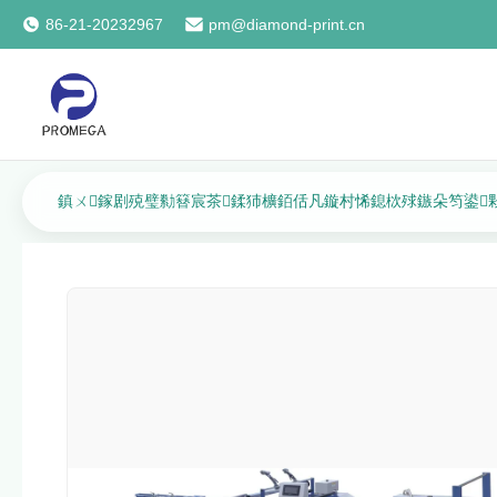
86-21-20232967
pm@diamond-print.cn
鎮ㄨ鎵剧殑璧勬簮宸茶鍒犻櫎銆佸凡鏇村悕鎴栨殏鏃朵笉鍙