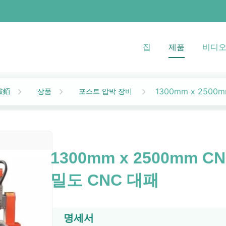
집
제품
비디
1300mm x 250
상품
포스트 압박 장비
敤銆
1300mm x 2500mm 
밀도 CNC 대패
명세서