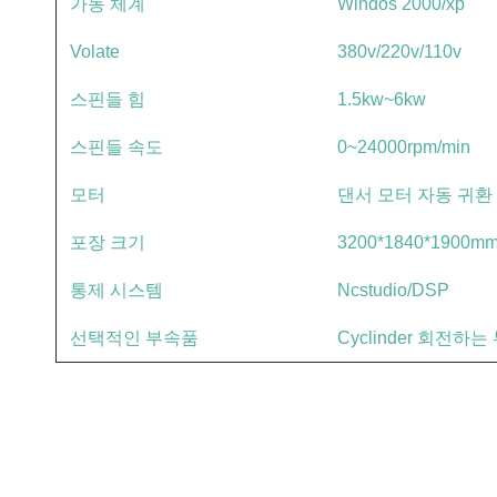
가동 체계
Windos 2000/xp
Volate
380v/220v/110v
스핀들 힘
1.5kw~6kw
스핀들 속도
0~24000rpm/min
모터
댄서 모터 자동 귀환
포장 크기
3200*1840*1900m
통제 시스템
Ncstudio/DSP
선택적인 부속품
Cyclinder 회전하