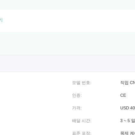
기
모델 번호:
직업 CN
인증:
CE
가격:
USD 400
배달 시간:
3 ~ 5 
표준 포장:
목제 