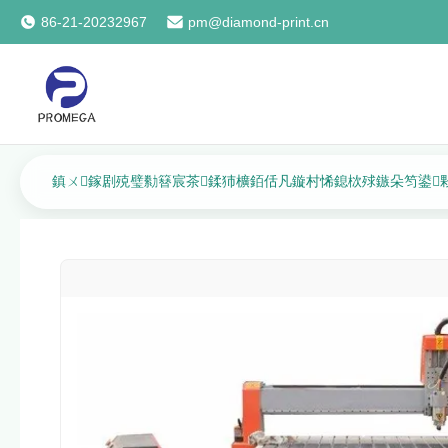
86-21-20232967
pm@diamond-print.cn
鎮ㄨ鎵剧殑璧勬簮宸茶鍒犻櫎銆佸凡鏇村悕鎴栨殏鏃朵笉鍙