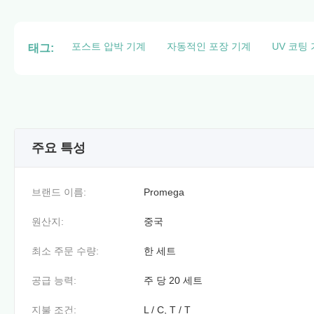
포스트 압박 기계
자동적인 포장 기계
UV 코팅 
태그:
주요 특성
브랜드 이름:
Promega
원산지:
중국
최소 주문 수량:
한 세트
공급 능력:
주 당 20 세트
지불 조건:
L / C, T / T