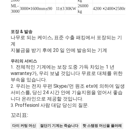
2800
kg
ML-
26000
×
≤
±
×
×
3000
1600mm
90
11
3
30KW
4200
2400
2580mm
3000
kg
포장 & 발송
나무로 되는 케이스, 표준 수출 패킹에서 포장되는 기
계
지불금을 받기 후에 20 일 안에 발송되는 기계
우리의 서비스
전체적인 기계에는 보장 도중 가득 차있는 1 년
1.
warrantey가, 우리 보낼 것입니다 무료로 대체를 위한
부속을 있습니다.
우리는 전자 우편 Skype/먼 원조 etx에 의하여 일생
2.
서비스를, 당신 24 시간 안에 기술지원을 얻어서 좋습
니다 온라인으로 제공할 것입니다.
집
Proffesionl 사람 대답 당신의 질문.
3.
꼬리표:
제품
다이 커팅 머신
절단기 기계는 죽습니다
핫 스탬핑 머신을 플러레
비디오