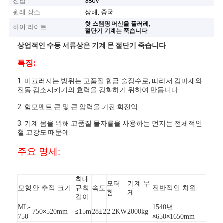
전압
380V
원래 장소
상해, 중국
,
핫 스탬핑 머신을 플러레
하이 라이트:
절단기 기계는 죽습니다
상업적인 수동 서류상은 기계 몬 절단기 죽습니다
특징:
1.
미끄러지는 방위는 고품질 합금 술장수로, 따라서 감마재와
진동 감소시키기의 효력을 강화하기 위하여 만듭니다.
2.
힘모멘트 큰 및 큰 압력을 가진 회전익.
3.
기계 몸을 위해 고품질 물자를을 사용하는 던지는 전체적인
철 고강도 때문에.
주요 명세:
최대.
모터
기계 무
모형
안 추적 크기
규칙
속도
전반적인 차원
힘
게
길이
ML-
1540년
×
≤
±
750
520mm
15m
28
2
2.2KW
2000kg
×
×
750
650
1650mm