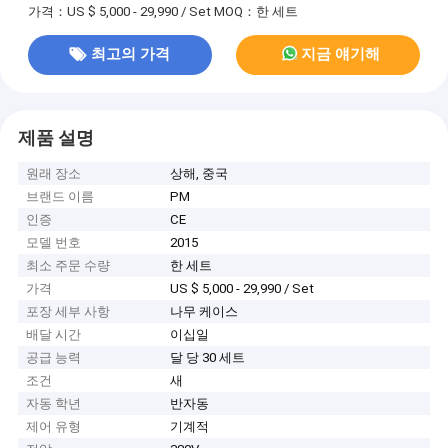
가격：US $ 5,000 - 29,990 / Set
MOQ：한 세트
최고의 가격
지금 얘기해
제품 설명
원래 장소
상해, 중국
브랜드 이름
PM
인증
CE
모델 번호
2015
최소 주문 수량
한 세트
가격
US $ 5,000 - 29,990 / Set
포장 세부 사항
나무 케이스
배달 시간
이십일
공급 능력
달 당 30 세트
조건
새
자동 학년
반자동
제어 유형
기계적