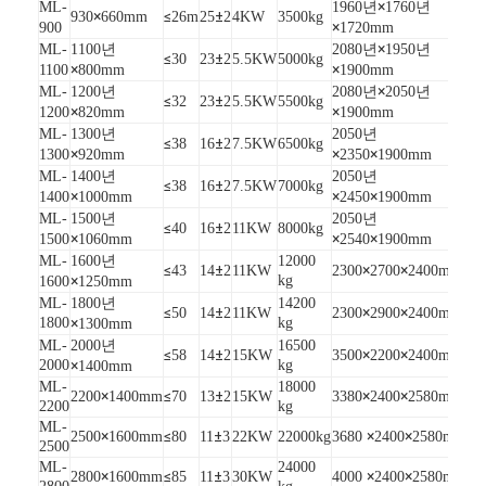
×
ML-
1960년
1760년
×
≤
±
930
660mm
26m
25
2
4KW
3500kg
×
900
1720mm
×
ML-
1100년
2080년
1950년
≤
±
30
23
2
5.5KW
5000kg
×
×
1100
800mm
1900mm
×
ML-
1200년
2080년
2050년
≤
±
32
23
2
5.5KW
5500kg
×
×
1200
820mm
1900mm
ML-
1300년
2050년
≤
±
38
16
2
7.5KW
6500kg
×
×
×
1300
920mm
2350
1900mm
ML-
1400년
2050년
≤
±
38
16
2
7.5KW
7000kg
×
×
×
1400
1000mm
2450
1900mm
ML-
1500년
2050년
≤
±
40
16
2
11KW
8000kg
×
×
×
1500
1060mm
2540
1900mm
ML-
1600년
12000
≤
±
×
×
43
14
2
11KW
2300
2700
2400mm
×
kg
1600
1250mm
ML-
1800년
14200
≤
±
×
×
50
14
2
11KW
2300
2900
2400mm
1800
×
kg
1300mm
ML-
2000년
16500
≤
±
×
×
58
14
2
15KW
3500
2200
2400mm
2000
×
kg
1400mm
ML-
18000
×
≤
±
×
×
2200
1400mm
70
13
2
15KW
3380
2400
2580mm
2200
kg
ML-
×
≤
±
×
×
2500
1600mm
80
11
3
22KW
22000kg
3680
2400
2580mm
2500
ML-
24000
×
≤
±
×
×
2800
1600mm
85
11
3
30KW
4000
2400
2580mm