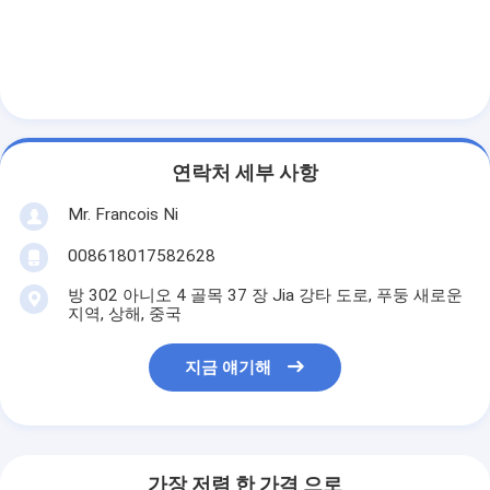
회사 소개
공장 견학
품질 관리
문의하기
연락처 세부 사항
Mr. Francois Ni
소식
008618017582628
케이스
방 302 아니오 4 골목 37 장 Jia 강타 도로, 푸둥 새로운
지역, 상해, 중국
레이저 커팅 머신
지금 얘기해
강철 절단 규칙
절단 소모품은 죽습니다
가장 저렴 한 가격 으로